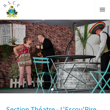
Section Théatre - L'Escou'Rire